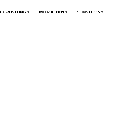
AUSRÜSTUNG
MITMACHEN
SONSTIGES
Fahrzeuge
Einsatzabteilung
Downloads
Feuerwehrhaus
Jugendfeuerwehr
Kontakt
Impressum
Datenschutz