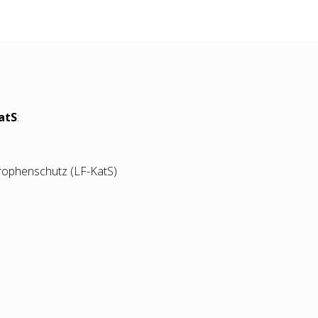
atS
:
rophenschutz (LF-KatS)