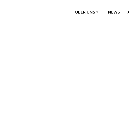
ÜBER UNS
NEWS
Einsatzabteilung
Jugendfeuerwehr
Altersabteilung
Feuerwehrführung