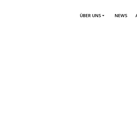
ÜBER UNS
NEWS
Einsatzabteilung
Jugendfeuerwehr
Altersabteilung
Feuerwehrführung