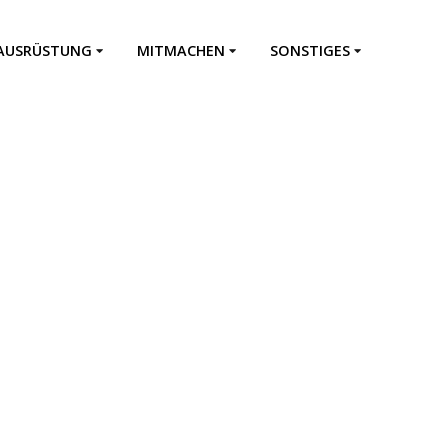
AUSRÜSTUNG
MITMACHEN
SONSTIGES
Fahrzeuge
Einsatzabteilung
Downloads
Feuerwehrhaus
Jugendfeuerwehr
Kontakt
Impressum
Datenschutz